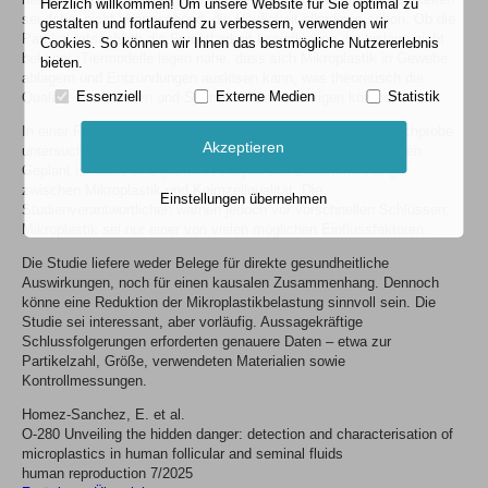
Herzlich willkommen! Um unsere Website für Sie optimal zu
sei daher nicht überraschend, die Häufigkeit allerdings schon. Ob die
gestalten und fortlaufend zu verbessern, verwenden wir
Partikel tatsächlich die Fruchtbarkeit beeinflussen, ist bislang nicht
Cookies. So können wir Ihnen das bestmögliche Nutzererlebnis
bekannt. Tiermodelle legen nahe, dass sich Mikroplastik in Gewebe
bieten.
ablagern und Entzündungen auslösen kann, was theoretisch die
Essenziell
Externe Medien
Statistik
Qualität von Eizellen und Spermien beeinträchtigen könnte.
In einer Folgestudie wollen die Forschenden eine größere Stichprobe
Akzeptieren
untersuchen und Lebensstil- sowie Umweltfaktoren einbeziehen.
Geplant ist auch eine gezielte Analyse des Zusammenhangs
zwischen Mikroplastik und Keimzellqualität. Die
Einstellungen übernehmen
Studienverantwortlichen warnen jedoch vor vorschnellen Schlüssen:
Mikroplastik sei nur einer von vielen möglichen Einflussfaktoren.
Die Studie liefere weder Belege für direkte gesundheitliche
Auswirkungen, noch für einen kausalen Zusammenhang. Dennoch
könne eine Reduktion der Mikroplastikbelastung sinnvoll sein. Die
Studie sei interessant, aber vorläufig. Aussagekräftige
Schlussfolgerungen erforderten genauere Daten – etwa zur
Partikelzahl, Größe, verwendeten Materialien sowie
Kontrollmessungen.
Homez-Sanchez, E. et al.
O-280 Unveiling the hidden danger: detection and characterisation of
microplastics in human follicular and seminal fluids
human reproduction 7/2025