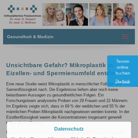
Gesundheit & Medizin
Toggle
navigat
Termin
Unsichtbare Gefahr? Mikroplastik in
online
Eizellen- und Spermienumfeld entdeckt
buchen
Eine neue Studie weist Mikroplastik in menschlicher Follikel- und
Samenflüssigkeit nach. Die Ergebnisse liefern aber noch keine
belastbaren Aussagen zu gesundheitlichen Folgen. Ein
Forschungsteam analysierte Proben von 29 Frauen und 22 Männern.
Im Ergebnis zeigte sich, dass in 69 % der weiblichen und 55 % der
männlichen Proben Mikroplastik nachgewiesen werden konnte. In der
Eizellenflüssigkeit waren die Konzentrationen insgesamt generell
höher als im Sperma.
Datenschutz
Bereits in früheren Studien konnte Mikroplastik in anderen Organen
nachgewiesen werden – der Nachweis in Fortpflanzungsflüssigkeiten