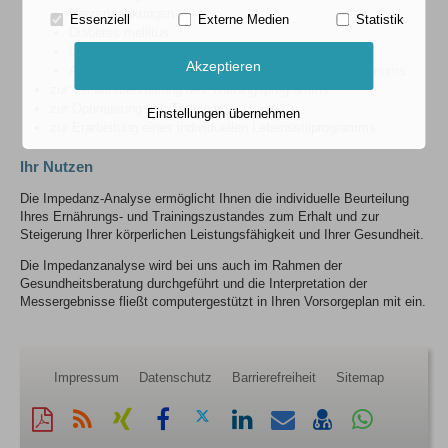
Herzerkrankungen
Essenziell
Externe Medien
Statistik
Diabetes mellitus
Lungenerkrankungen
Akzeptieren
Alterungsprozessen - Bestimmung des Vitalitätsoptimums
zur Verlaufsbeurteilung des Trainingsprogramms
zur Optimierung des Trainings
Einstellungen übernehmen
zur Erarbeitung eines individuellen Lebensstilprogramms
Ihr Nutzen
Die Impedanz-Analyse ermöglicht Ihnen die individuelle Beurteilung
Ihres Ernährungs- und Trainingszustandes zum Erhalt und zur
Steigerung Ihrer körperlichen Leistungsfähigkeit und Ihrer Gesundheit.
Die Impedanzanalyse wird bei uns auch im Rahmen der
Gesundheitsberatung durchgeführt und die Interpretation der
Messergebnisse fließt computergestützt in Ihren Vorsorgeplan mit ein.
Impressum
Datenschutz
Barrierefreiheit
Sitemap
Diese
RSS-
Auf
Auf
Auf
Auf
Per
vCard
Auf
Seite
Feed
Xing
Facebook
Twitter
LinkedIn
Mail
speichern
Whatsapp