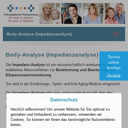
Body-Analyse (Impedanzanalyse)
Toggle
navigat
Body-Analyse (Impedanzanalyse)
Termin
online
Die
Impedanz-Analyse
ist ein wissenschaftlich anerkanntes und
buchen
etabliertes Messverfahren zur
Bestimmung und Beurteilung der
Körperzusammensetzung
.
Sie wird in der Ernährungs-, Sport- und Anti-Aging-Medizin eingesetzt.
Die
Impedanz-Analyse
gibt eine umfassende Auskunft über den
Anteil an Körperfett, Muskelmasse und Körperwasser.
Datenschutz
Die elektrische Impedanz-Analyse ist erforderlich:
Herzlich willkommen! Um unsere Website für Sie optimal zu
gestalten und fortlaufend zu verbessern, verwenden wir
zur Bestimmung des Ernährungs- und Trainingszustands bei:
Cookies. So können wir Ihnen das bestmögliche Nutzererlebnis
Sport und Rehabilitation
bieten.
Abnehmprogrammen