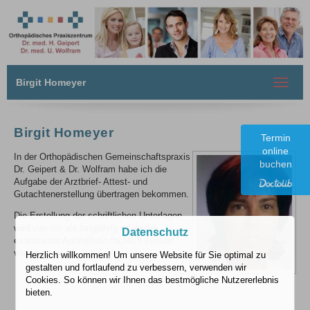
Birgit Homeyer
Toggle
navigat
Birgit Homeyer
Termin
online
In der Orthopädischen Gemeinschaftspraxis
buchen
Dr. Geipert & Dr. Wolfram habe ich die
Aufgabe der Arztbrief- Attest- und
Gutachtenerstellung übertragen bekommen.
Die Erstellung der schriftlichen Unterlagen
wird von mir als langjährig erfahrene,
Datenschutz
examinierte Arzthelferin fachlich versiert
vorgenommen.
Herzlich willkommen! Um unsere Website für Sie optimal zu
gestalten und fortlaufend zu verbessern, verwenden wir
Cookies. So können wir Ihnen das bestmögliche Nutzererlebnis
bieten.